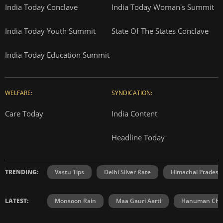
India Today Conclave
India Today Woman's Summit
India Today Youth Summit
State Of The States Conclave
India Today Education Summit
WELFARE:
SYNDICATION:
Care Today
India Content
Headline Today
TRENDING:
Vastu Tips
Delhi Silver Rate
Himachal Prades
LATEST:
Monsoon Rain
Maa Gauri Aarti
Hanuman Chal