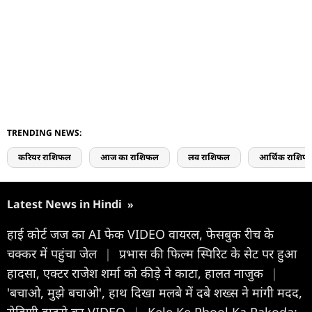
TRENDING NEWS:
करियर राशिफल
आज का राशिफल
लव राशिफल
आर्थिक राशिफ
Latest News in Hindi
»
हाई कोर्ट जज का AI फेक VIDEO वायरल, फेसबुक रीच के
चक्कर में पहुंचा जेल
|
प्रभास की फिल्म स्पिरिट के सेट पर हुआ
हादसा, एक्टर राजेश शर्मा को कीड़े ने काटा, हालत नाजुक
|
'बचाओ, मुझे बचाओ', हाथ दिखा मलबे में दबे शख्स ने मांगी मदद,
रोहिणी हादसे का VIDEO
|
Kele Ke Phool Ka Pakoda: