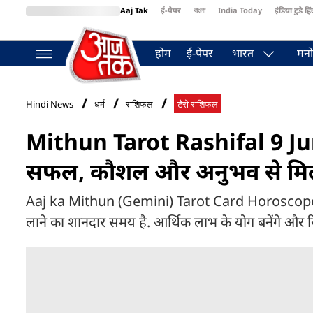
Aaj Tak
ई-पेपर
বাংলা
India Today
इंडिया टुडे हिं
MumbaiTak
BT Bazaar
Cosmopolitan
Harper's Bazaar
Northea
होम
ई-पेपर
भारत
मनो
Hindi News
धर्म
राशिफल
टैरो राशिफल
Mithun Tarot Rashifal 9 June
सफल, कौशल और अनुभव से मिले
Aaj ka Mithun (Gemini) Tarot Card Horoscope, 9
लाने का शानदार समय है. आर्थिक लाभ के योग बनेंगे और रि