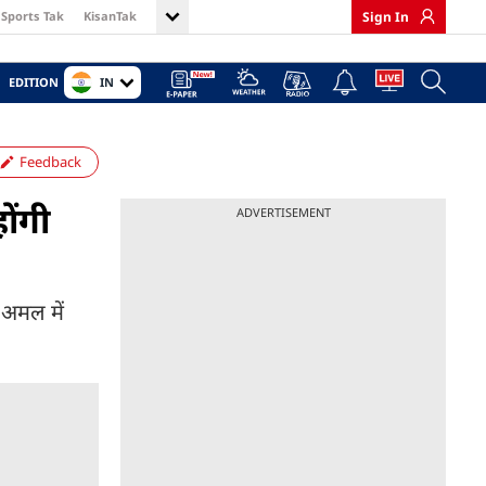
Sports Tak
KisanTak
Sign In
IN
EDITION
Feedback
ोंगी
ADVERTISEMENT
अमल में