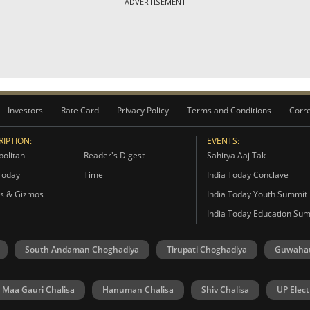
ADVERTISEMENT
Investors
Rate Card
Privacy Policy
Terms and Conditions
Corre
IPTION:
EVENTS:
olitan
Reader's Digest
Sahitya Aaj Tak
Today
Time
India Today Conclave
s & Gizmos
India Today Youth Summit
India Today Education Su
South Andaman Choghadiya
Tirupati Choghadiya
Guwahat
Maa Gauri Chalisa
Hanuman Chalisa
Shiv Chalisa
UP Elect