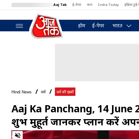
Aaj Tak
ई-पेपर
বাংলা
India Today
इंडिया टुडे 
MumbaiTak
BT Bazaar
Cosmopolitan
Harper's Bazaar
North
होम
ई-पेपर
भारत
Hindi News
धर्म
धर्म की ख़बरें
Aaj Ka Panchang, 14 June 20
शुभ मुहूर्त जानकर प्लान करें अपन
0
of