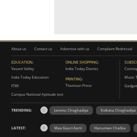
About us
Contact us
Advertise with us
Complaint Redressal
EDUCATION:
ONLINE SHOPPING:
SUBSCR
Vasant Valley
India Today Diaries
Cosmop
India Today Education
Music 
PRINTING:
Thomson Press
ITMI
Gadget
Campus National Aptitude test
TRENDING:
Jammu Choghadiya
Kolkata Choghadiya
LATEST:
Maa Gauri Aarti
Hanuman Chalisa