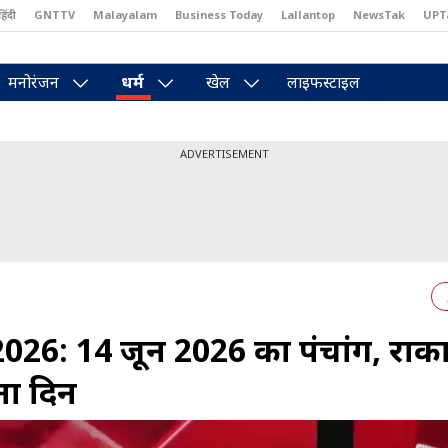
हिंदी
GNTTV
Malayalam
Business Today
Lallantop
NewsTak
UPT
east
Brides Today
Reader’s Digest
Astro Tak
Pakwan Gali
मनोरंजन
धर्म
खेल
लाइफस्टाइल
ADVERTISEMENT
26: 14 जून 2026 का पंचांग, राहु
ा द‍िन