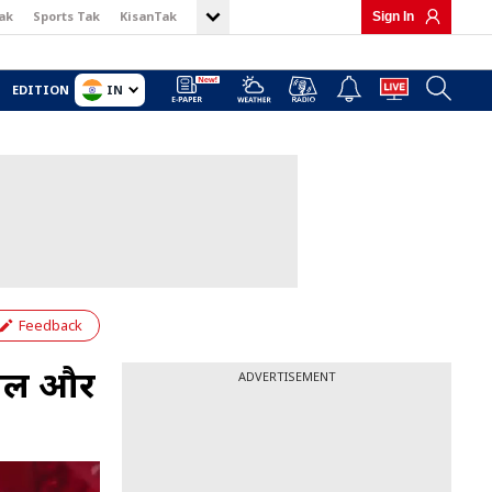
ak
Sports Tak
KisanTak
Sign In
IN
EDITION
Feedback
काल और
ADVERTISEMENT