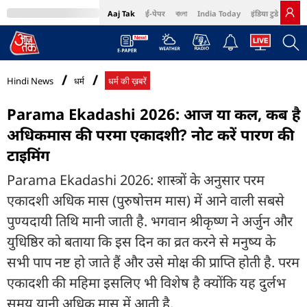
Aaj Tak
ई-पेपर
বাংলা
India Today
इंडिया टुडे हिंदी
MumbaiTak
BT Bazaar
Cosmopolitan
Harper's Bazaar
Northeast
Bri
Hindi News
धर्म
धर्म की ख़बरें
Parama Ekadashi 2026: आज या कल, कब है
अधिकमास की परमा एकादशी? नोट करें पारण की
टाइमिंग
Parama Ekadashi 2026: शास्त्रों के अनुसार परम
एकादशी अधिक मास (पुरुषोत्तम मास) में आने वाली सबसे
पुण्यदायी तिथि मानी जाती है. भगवान श्रीकृष्ण ने अर्जुन और
युधिष्ठिर को बताया कि इस दिन का व्रत करने से मनुष्य के
सभी पाप नष्ट हो जाते हैं और उसे मोक्ष की प्राप्ति होती है. परम
एकादशी की महिमा इसलिए भी विशेष है क्योंकि यह दुर्लभ
समय यानी अधिक मास में आती है.