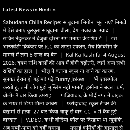
Latest News in Hindi
»
Sabudana Chilla Recipe: साबूदाना भिगोना भूल गए? मिनटों
में ऐसे बनाएं कुरकुरा साबूदाना चीला, देगा गजब का स्वाद
|
सचिन तेंदुलकर ने बेजुबां दोस्तों संग मनाया फ्रेंडशिप डे
|
इस
भारतवंशी क्रिकेटर पर ICC का तगड़ा एक्शन, मैच फिक्सिंग के
मामले में लगा 8 साल का बैन
|
Kal Ka Rashifal 4 August
2026: वृषभ राशि वालों की आय में होगी बढ़ोतरी, जानें अन्य सभी
राशियों का हाल
|
भोलू ने बताया स्कूल ना जाने का कारण,
सुनकर हैरान हो गईं मां! पढ़ें Funny Jokes
|
'मैं एक्सपोज
करती हूं, तभी लोग मुझे मुस्लिम नहीं मानते', हसीना ने बदला धर्म,
बोली- 8 बार किया उमराह
|
गाजियाबाद के मोदीनगर में बाइक
के टायर में छिपा मिला कोबरा
|
फरीदाबाद: स्कूल टीचर की
बेरहमी से हत्या, 27 बार किया चाकू से वार! CCTV में कैद हुई
वारदात
|
VIDEO: कभी वीडियो कॉल पर दिखाया था न्यूयॉर्क,
अब मम्मी-पापा को वहीं घुमाया
|
सफाई कर्मियों की हड़ताल से