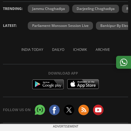
TRENDING:
Jammu Choghadiya
Darjeeling Choghadiya
Ra
LATEST:
Parliament Monsoon Session Live
Bankipur By Elect
INDIA TODAY
DAILYO
ICHOWK
ARCHIVE
DOWNLOAD APP
FOLLOW US ON
ADVERTISEMENT
Copyright © 2026 Living Media India Limited. For reprint rights:
Syndications