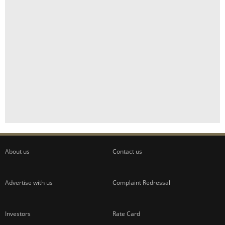
About us
Contact us
Advertise with us
Complaint Redressal
Investors
Rate Card