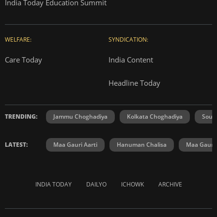
India Today Education Summit
WELFARE:
SYNDICATION:
Care Today
India Content
Headline Today
TRENDING:
Jammu Choghadiya
Kolkata Choghadiya
Sout
LATEST:
Maa Gauri Aarti
Hanuman Chalisa
Maa Gauri 
INDIA TODAY
DAILYO
ICHOWK
ARCHIVE