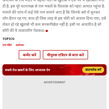
अयोध्या के राम मंद‍िर में चढ़ावा चोरी के खुलासे ने देश भर में खलबली मचा
दी है. इस पूरे घटनाचक्र से राम भक्तों के व‍िश्वास को गहरा आघात पहुंचा है.
मामले की जांच में कई ऐसे नाम सामने आए हैं क‍ि ज‍िनके बारे में सुनकर
लोग हैरान रह गए. साथ ही ज‍िस तरह से इस चोरी को अंजाम दि‍या गया, उसे
लेकर हो रहे खुलासे भी कम सनसनीखेज नहीं है. इसी पर आधार‍ित है सो
सॉरी की ये ताजातरीन पेशकश.
TOPICS:
राम मंदिर
अयोध्या
कमेंट करें
पीपुल्स एडिटर से बात करें
सबसे तेज़ ख़बरों के लिए आजतक ऐप
डाउनलोड करें
ADVERTISEMENT