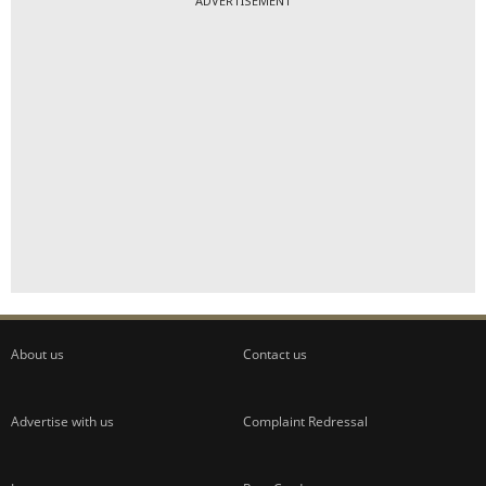
ADVERTISEMENT
About us
Contact us
Advertise with us
Complaint Redressal