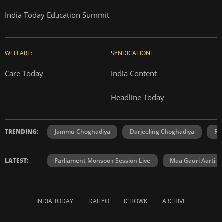
India Today Education Summit
WELFARE:
SYNDICATION:
Care Today
India Content
Headline Today
TRENDING:
Jammu Choghadiya
Darjeeling Choghadiya
Ra
LATEST:
Parliament Monsoon Session Live
Maa Gauri Aarti
INDIA TODAY
DAILYO
ICHOWK
ARCHIVE