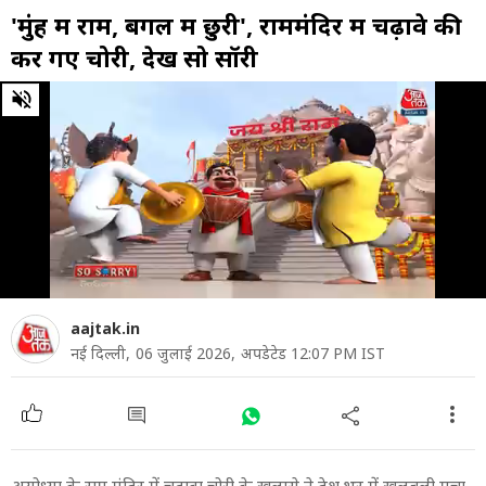
'मुंह में राम, बगल में छुरी', राममंदिर में चढ़ावे की
कर गए चोरी, देखें सो सॉरी
0
of
1
minute,
27
seconds
aajtak.in
नई द‍िल्ली,
06 जुलाई 2026,
अपडेटेड 12:07 PM IST