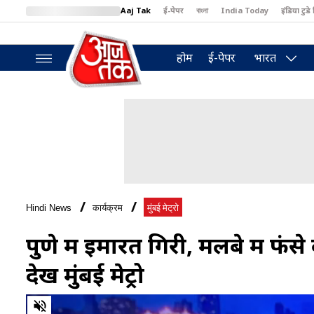
Aaj Tak
ई-पेपर
বাংলা
India Today
इंडिया टुडे 
MumbaiTak
BT Bazaar
Cosmopolitan
Harper's Bazaar
North
होम
ई-पेपर
भारत
Hindi News
कार्यक्रम
मुंबई मेट्रो
पुणे में इमारत गिरी, मलबे में 
देखें मुंबई मेट्रो
0
of