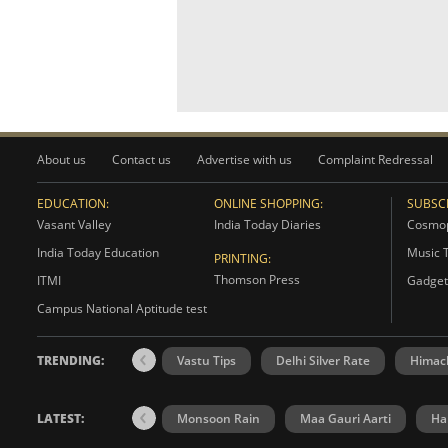
About us
Contact us
Advertise with us
Complaint Redressal
EDUCATION:
ONLINE SHOPPING:
SUBSCR
Vasant Valley
India Today Diaries
Cosmop
India Today Education
Music 
PRINTING:
Thomson Press
ITMI
Gadget
Campus National Aptitude test
TRENDING:
Vastu Tips
Delhi Silver Rate
Himac
LATEST:
Monsoon Rain
Maa Gauri Aarti
Ha