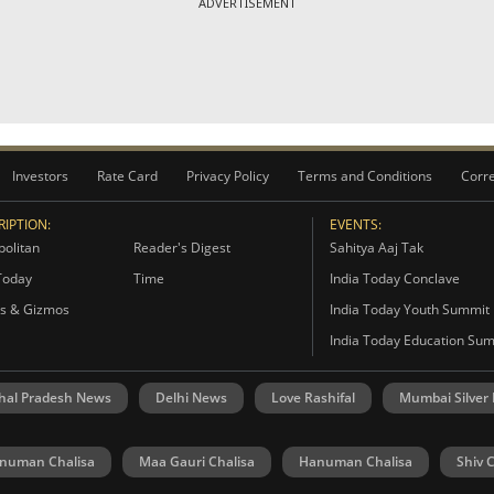
ADVERTISEMENT
Investors
Rate Card
Privacy Policy
Terms and Conditions
Corre
IPTION:
EVENTS:
olitan
Reader's Digest
Sahitya Aaj Tak
Today
Time
India Today Conclave
s & Gizmos
India Today Youth Summit
India Today Education Su
hal Pradesh News
Delhi News
Love Rashifal
Mumbai Silver
numan Chalisa
Maa Gauri Chalisa
Hanuman Chalisa
Shiv 