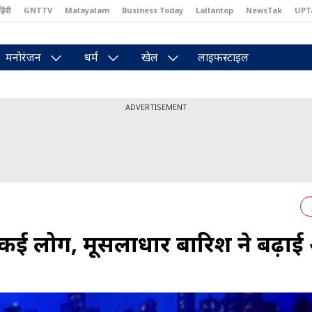
हिंदी
GNTTV
Malayalam
Business Today
Lallantop
NewsTak
UPT
east
Brides Today
Reader’s Digest
Astro Tak
Pakwan Gali
मनोरंजन
धर्म
खेल
लाइफस्टाइल
ADVERTISEMENT
फंसे कई लोग, मूसलाधार बारिश ने बढ़