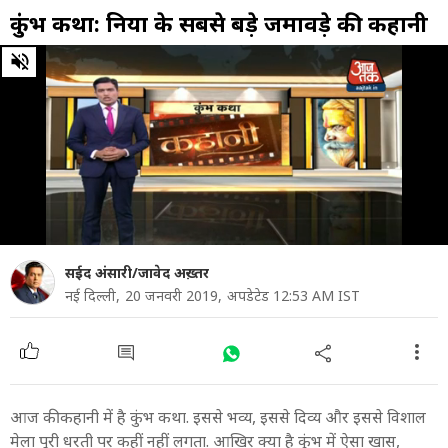
कुंभ कथा: दुनिया के सबसे बड़े जमावड़े की कहानी
0
of
31
minutes,
31
seconds
सईद अंसारी/जावेद अख़्तर
नई दिल्ली,
20 जनवरी 2019,
अपडेटेड 12:53 AM IST
आज की कहानी में है कुंभ कथा. इससे भव्य, इससे दिव्य और इससे विशाल
मेला पूरी धरती पर कहीं नहीं लगता. आखिर क्या है कुंभ में ऐसा खास,