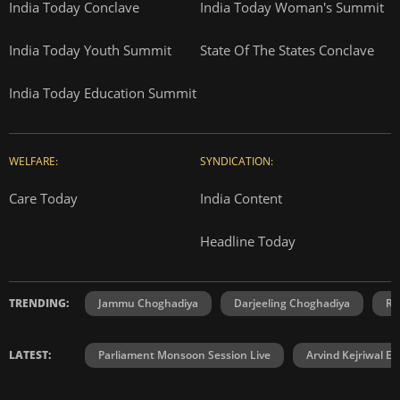
India Today Conclave
India Today Woman's Summit
India Today Youth Summit
State Of The States Conclave
India Today Education Summit
WELFARE:
SYNDICATION:
Care Today
India Content
Headline Today
TRENDING:
Jammu Choghadiya
Darjeeling Choghadiya
Ra
LATEST:
Parliament Monsoon Session Live
Arvind Kejriwal E2