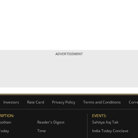
ADVERTISEMENT
Investors
Rate Card
Privacy Policy
Terms and Conditions
Corre
IPTION:
EVENTS:
olitan
Reader's Digest
Sahitya Aaj Tak
Today
Time
India Today Conclave