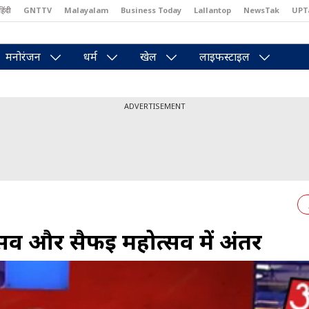
हिंदी
GNTTV
Malayalam
Business Today
Lallantop
NewsTak
UPT
east
Brides Today
Reader’s Digest
Astro Tak
Pakwan Gali
मनोरंजन
धर्म
खेल
लाइफस्टाइल
ADVERTISEMENT
सव और सैफई महोत्सव में अंतर