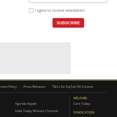
ction Policy
Press Releases
T&Cs for AajTak HD Contest
WELFARE:
Agenda Aajtak
Care Today
India Today Woman's Summit
SYNDICATION: