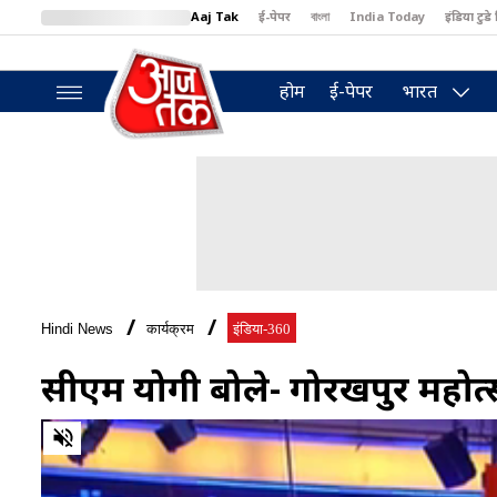
Aaj Tak
ई-पेपर
বাংলা
India Today
इंडिया टुडे 
MumbaiTak
BT Bazaar
Cosmopolitan
Harper's Bazaar
North
होम
ई-पेपर
भारत
Hindi News
कार्यक्रम
इंडिया-360
सीएम योगी बोले- गोरखपुर महोत्
0
of
19
minutes,