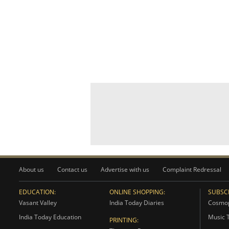
About us
Contact us
Advertise with us
Complaint Redressal
EDUCATION:
ONLINE SHOPPING:
SUBSCR
Vasant Valley
India Today Diaries
Cosmop
India Today Education
Music 
PRINTING: