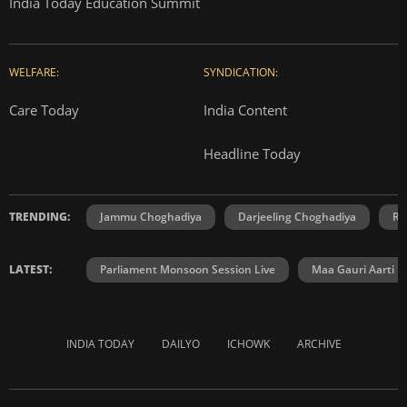
India Today Education Summit
WELFARE:
SYNDICATION:
Care Today
India Content
Headline Today
TRENDING:
Jammu Choghadiya
Darjeeling Choghadiya
Ra
LATEST:
Parliament Monsoon Session Live
Maa Gauri Aarti
INDIA TODAY
DAILYO
ICHOWK
ARCHIVE