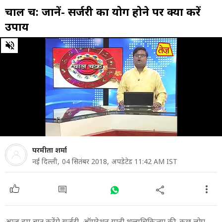
चाल चक्र: जानें- सर्जरी का योग होने पर क्या करें
उपाय
0
of
28
minutes,
1
second
परमीता शर्मा
नई दिल्ली,
04 सितंबर 2018,
अपडेटेड 11:42 AM IST
आज हम बात करेंगे सर्जरी, ऑपरेशन यानी शल्यचिकित्सा की. कुछ लोग