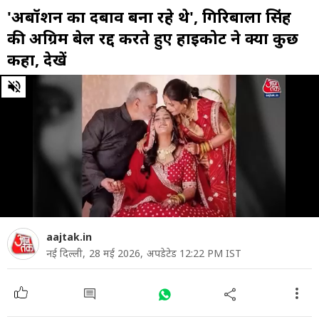
'अबॉर्शन का दबाव बना रहे थे', गिरिबाला स‍िंह
की अग्रिम बेल रद्द करते हुए हाईकोर्ट ने क्या कुछ
कहा, देखें
0
of
1
minute,
19
seconds
aajtak.in
नई द‍िल्ली,
28 मई 2026,
अपडेटेड 12:22 PM IST