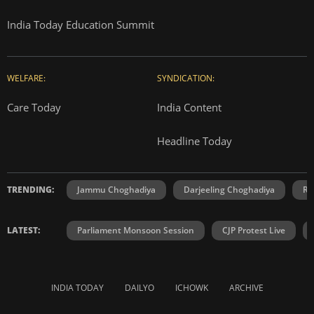
India Today Education Summit
WELFARE:
SYNDICATION:
Care Today
India Content
Headline Today
TRENDING:
Jammu Choghadiya
Darjeeling Choghadiya
Ra
LATEST:
Parliament Monsoon Session
CJP Protest Live
INDIA TODAY
DAILYO
ICHOWK
ARCHIVE