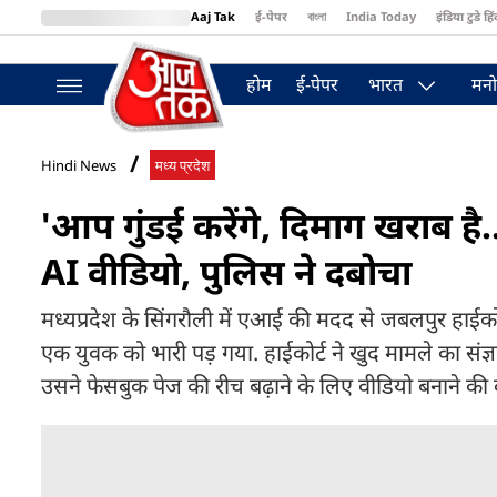
Aaj Tak
ई-पेपर
বাংলা
India Today
इंडिया टुडे हिं
MumbaiTak
BT Bazaar
Cosmopolitan
Harper's Bazaar
Northea
होम
ई-पेपर
भारत
मनो
Hindi News
मध्य प्रदेश
'आप गुंडई करेंगे, दिमाग खराब है
AI वीडियो, पुलिस ने दबोचा
मध्यप्रदेश के सिंगरौली में एआई की मदद से जबलपुर हाईकोर
एक युवक को भारी पड़ गया. हाईकोर्ट ने खुद मामले का संज
उसने फेसबुक पेज की रीच बढ़ाने के लिए वीडियो बनाने की ब