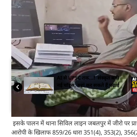
जबलपुर
हाईकोर्ट ने खुद लिया संज्ञान
पुलिस के अनुसार आरोपी हाई कोर्ट जबलपुर की फर्जी वीडियो 
टिप्पणी करता दिख रहा था। इस वीडियो को आरोपी ने अपने
दिया. मामले ने तूल पकड़ा तो उच्च न्यायालय जबलपुर ने
कार्रवाई के निर्देश दिए.
सम्बंधित ख़बरें
AI से UPSC तक...! संस्कृत बनी
नई चॉइस, यहां कर सकते हैं पढ़ाई
इसके पालन में थाना सिविल लाइन जबलपुर में जीरो पर प्राथ
आरोपी के खिलाफ 859/26 धारा 351(4), 353(2), 356(2