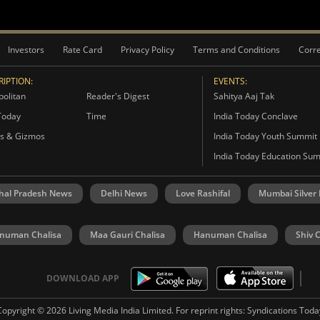
Investors
Rate Card
Privacy Policy
Terms and Conditions
Corre
IPTION:
EVENTS:
olitan
Reader's Digest
Sahitya Aaj Tak
Today
Time
India Today Conclave
s & Gizmos
India Today Youth Summit
India Today Education Su
hal Pradesh News
Delhi News
Love Rashifal
Mumbai Silver
numan Chalisa
Maa Gauri Chalisa
Hanuman Chalisa
Shiv 
DOWNLOAD APP
Copyright © 2026 Living Media India Limited. For reprint rights:
Syndications Toda