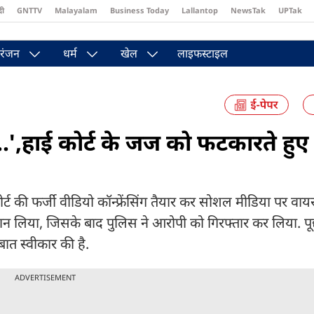
दी
GNTTV
Malayalam
Business Today
Lallantop
NewsTak
UPTak
st
Brides Today
Reader’s Digest
Astro Tak
Pakwan Gali
रंजन
धर्म
खेल
लाइफस्टाइल
...',हाई कोर्ट के जज को फटकारते हुए
्ट की फर्जी वीडियो कॉन्फ्रेंसिंग तैयार कर सोशल मीडिया पर व
्ञान लिया, जिसके बाद पुलिस ने आरोपी को गिरफ्तार कर लिया. पू
ात स्वीकार की है.
ADVERTISEMENT