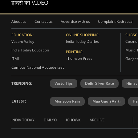
हादसे का VIDEO
About us
Contact us
Advertise with us
Complaint Redressal
EDUCATION:
ONLINE SHOPPING:
SUBSCR
Vasant Valley
India Today Diaries
Cosmop
India Today Education
Music 
PRINTING:
Thomson Press
ITMI
Gadget
Campus National Aptitude test
TRENDING:
Vastu Tips
Delhi Silver Rate
Himac
LATEST:
Monsoon Rain
Maa Gauri Aarti
Ha
INDIA TODAY
DAILYO
ICHOWK
ARCHIVE