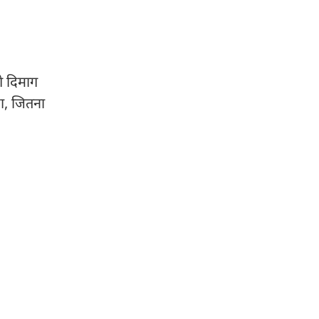
े दिमाग
या, जितना