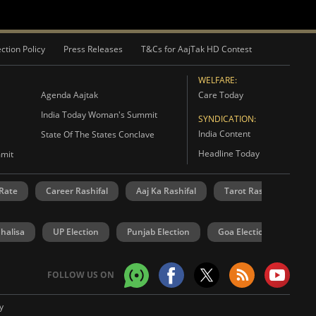
ction Policy
Press Releases
T&Cs for AajTak HD Contest
WELFARE:
Agenda Aajtak
Care Today
India Today Woman's Summit
SYNDICATION:
India Content
State Of The States Conclave
Headline Today
mmit
 Rate
Career Rashifal
Aaj Ka Rashifal
Tarot Rashifal
N
Chalisa
UP Election
Punjab Election
Goa Election
Mani
FOLLOW US ON
y