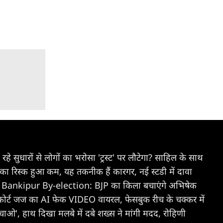
जा रहे सुधारों से लोगों का भरोसा 'ट्रस्ट' पर लौटेगा? साहिल के साथ
े का रिस्क हुआ कम, यह तकनीक हैं कारगर, नई स्टडी में दावा
Bankipur By-election: BJP का किला बचाएंगे अभिषेक
कोर्ट जज का AI फेक VIDEO वायरल, फेसबुक रीच के चक्कर में
ाओ', हाथ दिखा मलबे में दबे शख्स ने मांगी मदद, रोहिणी