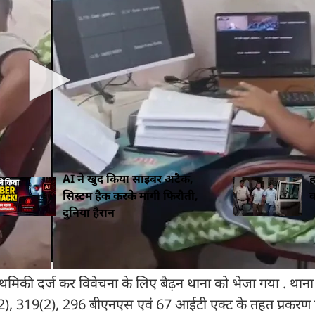
कांफ्रेंसिंग की वीडियो में वह न्यायालय के विरुद्ध अमर्यादित 
 सोशल मीडिया प्लेटफार्म फेसबुक और एक्स यानी ट्विटर हैंडल
 06.07.2026 को इसका स्वतः संज्ञान लिया और आरोपी के खिलाफ
AI ने खुद किया साइबर अटैक,
ह
सिस्टम हैक करके मांगी फिरौती,
व
दुनिया हैरान
मिकी दर्ज कर विवेचना के लिए बैढ़न थाना को भेजा गया . थाना ब
), 319(2), 296 बीएनएस एवं 67 आईटी एक्ट के तहत प्रकरण प