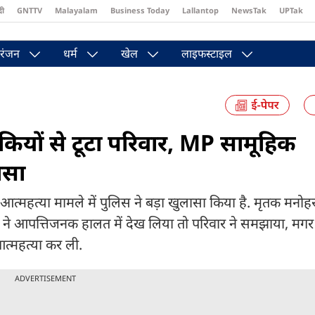
दी
GNTTV
Malayalam
Business Today
Lallantop
NewsTak
UPTak
st
Brides Today
Reader’s Digest
Astro Tak
Pakwan Gali
रंजन
धर्म
खेल
लाइफस्टाइल
धमकियों से टूटा परिवार, MP सामूहिक
ासा
िक आत्महत्या मामले में पुलिस ने बड़ा खुलासा किया है. मृतक मनोह
 बेटी ने आपत्तिजनक हालत में देख लिया तो परिवार ने समझाया, मगर 
आत्महत्या कर ली.
ADVERTISEMENT