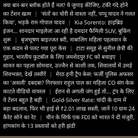
क्या बार-बार ब्लॉक होते हैं नल? ये जुगाड़ कीजिए, टंकी गंदे होने
का टेंशन खत्म
|
'संतों का चोरी से वास्ता नहीं, पप्पू यादव ने गलत
किया', भड़के राम गोपाल यादव
|
Kia Sorento: हाइब्रिड
इंजन... शानदार माइलेज! आ रही है दमदार फैमिली SUV, बुकिंग
शुरू
|
बृजभूषण बाइज्जत बरी, नाबालिग महिला पहलवान के
एक कदम से पलट गया पूरा केस
|
टाटा समूह से सुनील छेत्री की
गुहार, भारतीय फुटबॉल के लिए जमशेदपुर FC को बचाइए
|
सावन का पहला सोमवार, उज्जैन से काशी तक, श‍िवालयों में उमड़े
श‍िवभक्त, देखें तस्वीरें
|
मेरठ हनी ट्रैप केस: फर्जी पुलिस अफसर
का 'असली' दबदबा? गिरफ्तार राहुल पाल का महिला CO संग केक
काटते वीडियो वायरल
|
ईरान से अगली जंग हुई तो... ट्रंप के लिए
ये टेंशन बहुत है बड़ी
|
Gold-Silver Rate: चांदी के दाम में
बड़ा बदलाव, फिर भी हाई से ₹2.01 लाख सस्ती, जानें 10 ग्राम 24
कैरेट सोने का रेट
|
चीन के सिर्फ एक FDI को भारत ने दी मंजूरी,
हांगकांग के 13 प्रस्तावों को हरी झंडी