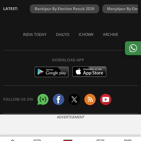
LATEST:
Bankipur By Election Result 2026
Manjalpur By Elect
INDIA TODAY
DAILYO
ICHOWK
ARCHIVE
DOWNLOAD APP
FOLLOW US ON
ADVERTISEMENT
Copyright © 2026 Living Media India Limited. For reprint rights:
Syndications
Today