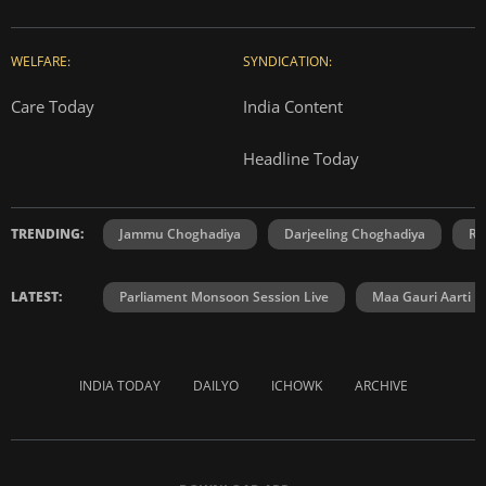
WELFARE:
SYNDICATION:
Care Today
India Content
Headline Today
TRENDING:
Jammu Choghadiya
Darjeeling Choghadiya
Ra
LATEST:
Parliament Monsoon Session Live
Maa Gauri Aarti
INDIA TODAY
DAILYO
ICHOWK
ARCHIVE