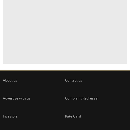
About us
Contact us
Advertise with us
Complaint Redressal
Investors
Rate Card