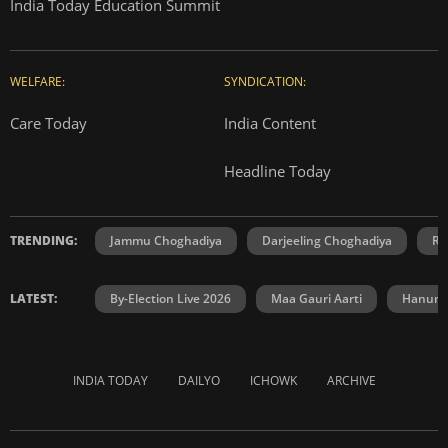
India Today Education Summit
WELFARE:
SYNDICATION:
Care Today
India Content
Headline Today
TRENDING:
Jammu Choghadiya
Darjeeling Choghadiya
Ra
LATEST:
By-Election Live 2026
Maa Gauri Aarti
Hanuma
INDIA TODAY
DAILYO
ICHOWK
ARCHIVE