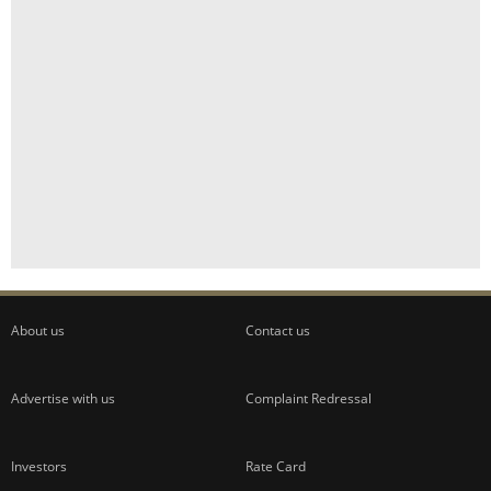
About us
Contact us
Advertise with us
Complaint Redressal
Investors
Rate Card