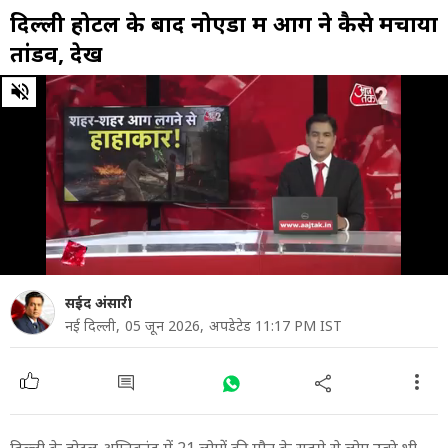
दिल्ली होटल के बाद नोएडा में आग ने कैसे मचाया
तांडव, देखें
0
of
14
minutes,
3
seconds
सईद अंसारी
नई दिल्ली,
05 जून 2026,
अपडेटेड 11:17 PM IST