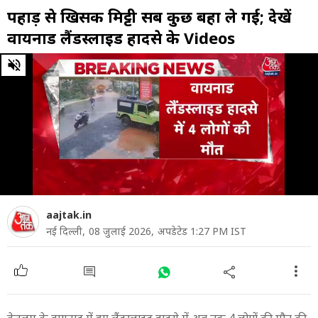
पहाड़ से ख‍िसकी म‍िट्टी सब कुछ बहा ले गई; देखें
वायनाड लैंडस्लाइड हादसे के Videos
0
of
2
minutes,
5
seconds
aajtak.in
नई द‍िल्ली,
08 जुलाई 2026,
अपडेटेड 1:27 PM IST