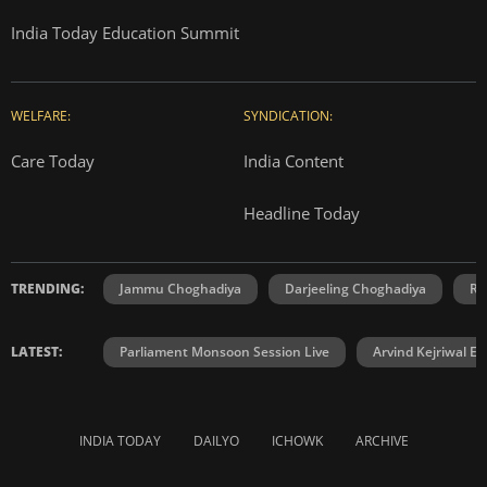
India Today Education Summit
WELFARE:
SYNDICATION:
Care Today
India Content
Headline Today
TRENDING:
Jammu Choghadiya
Darjeeling Choghadiya
Ra
LATEST:
Parliament Monsoon Session Live
Arvind Kejriwal E2
INDIA TODAY
DAILYO
ICHOWK
ARCHIVE