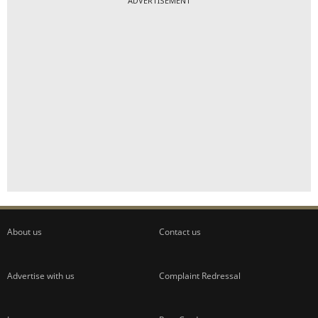
ADVERTISEMENT
About us
Contact us
Advertise with us
Complaint Redressal