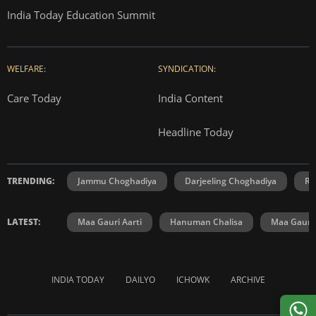
India Today Education Summit
WELFARE:
SYNDICATION:
Care Today
India Content
Headline Today
TRENDING:
Jammu Choghadiya
Darjeeling Choghadiya
Ra
LATEST:
Maa Gauri Aarti
Hanuman Chalisa
Maa Gauri 
INDIA TODAY
DAILYO
ICHOWK
ARCHIVE