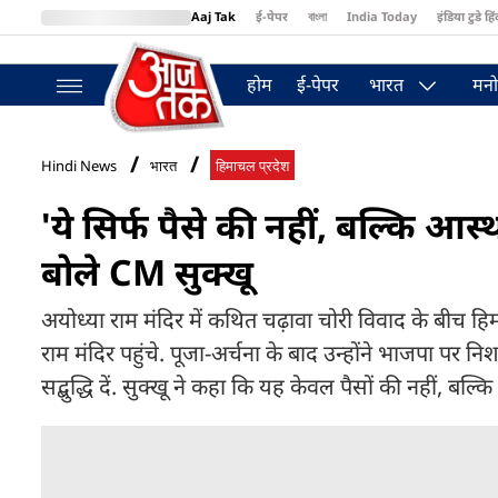
Aaj Tak
ई-पेपर
বাংলা
India Today
इंडिया टुडे हिं
MumbaiTak
BT Bazaar
Cosmopolitan
Harper's Bazaar
Northea
होम
ई-पेपर
भारत
मनो
Hindi News
भारत
हिमाचल प्रदेश
'ये सिर्फ पैसे की नहीं, बल्कि आस्थ
बोले CM सुक्खू
अयोध्या राम मंदिर में कथित चढ़ावा चोरी विवाद के बीच हिमा
राम मंदिर पहुंचे. पूजा-अर्चना के बाद उन्होंने भाजपा पर 
सद्बुद्धि दें. सुक्खू ने कहा कि यह केवल पैसों की नहीं, बल्क