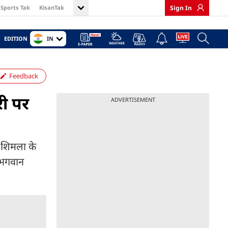
Sports Tak
KisanTak
Sign In
IN
EDITION
Feedback
री पर
ADVERTISEMENT
थ शिमला के
ो भगवान