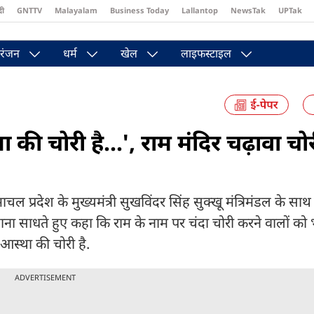
दी
GNTTV
Malayalam
Business Today
Lallantop
NewsTak
UPTak
st
Brides Today
Reader’s Digest
Astro Tak
Pakwan Gali
रंजन
धर्म
खेल
लाइफस्टाइल
ा की चोरी है...', राम मंदिर चढ़ावा चो
चल प्रदेश के मुख्यमंत्री सुखविंदर सिंह सुक्खू मंत्रिमंडल के सा
निशाना साधते हुए कहा कि राम के नाम पर चंदा चोरी करने वालों क
ि आस्था की चोरी है.
ADVERTISEMENT