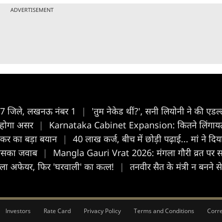
ADVERTISEMENT
के 17 जिले, लखनऊ नंबर 1
|
'तुम नेकेड थीं?', सनी लियोनी ने की एडल
या होगा असर
|
Karnataka Cabinet Expansion: कितने लिंगायत
भाकर का बड़ा बयान
|
40 लाख कर्ज, बीच में छोड़ी पढ़ाई... मां 
ैं इसका जवाब
|
Mangla Gauri Vrat 2026: मंगला गौरी व्रत पर सर्वा
ला अफेयर, फिर 'घरवाली' का कत्ल!
|
तनवीर सैत के मंत्री न बनने 
Investors
Rate Card
Privacy Policy
Terms and Conditions
Corre