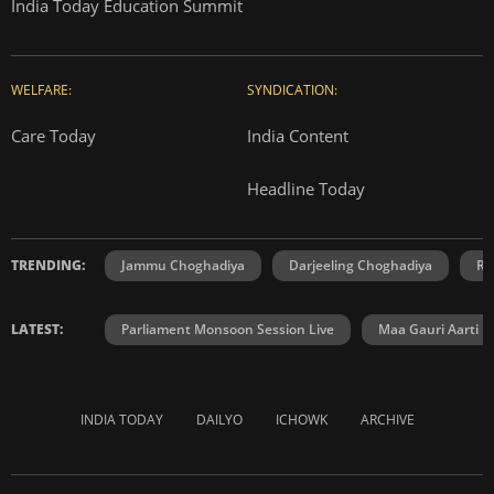
India Today Education Summit
WELFARE:
SYNDICATION:
Care Today
India Content
Headline Today
TRENDING:
Jammu Choghadiya
Darjeeling Choghadiya
Ra
LATEST:
Parliament Monsoon Session Live
Maa Gauri Aarti
INDIA TODAY
DAILYO
ICHOWK
ARCHIVE