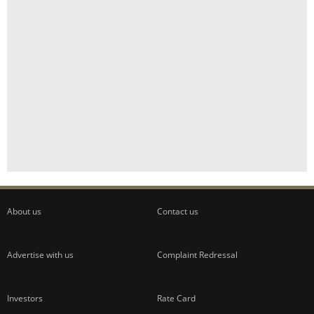
About us
Contact us
Advertise with us
Complaint Redressal
Investors
Rate Card