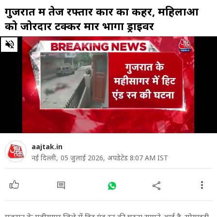
गुजरात में तेज रफ्तार कार का कहर, महिलाओं
को जोरदार टक्कर मार भागा ड्राइवर
0
of
1
minute,
23
seconds
aajtak.in
नई दिल्ली,
05 जुलाई 2026,
अपडेटेड 8:07 AM IST