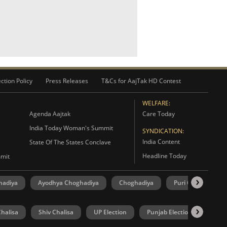
ction Policy
Press Releases
T&Cs for AajTak HD Contest
WELFARE:
Agenda Aajtak
Care Today
India Today Woman's Summit
SYNDICATION:
India Content
State Of The States Conclave
Headline Today
mmit
hadiya
Ayodhya Choghadiya
Choghadiya
Puri Choghadiya
halisa
Shiv Chalisa
UP Election
Punjab Election
Goa 