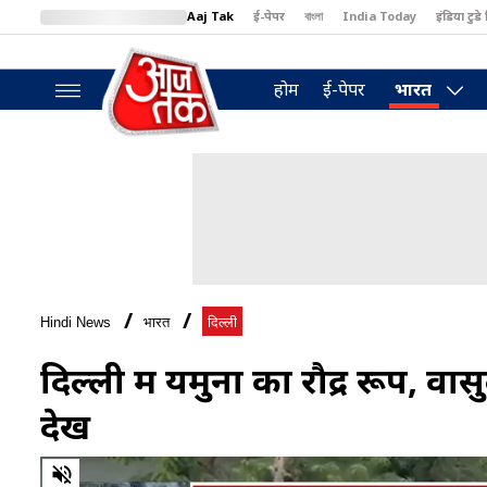
Aaj Tak
ई-पेपर
বাংলা
India Today
इंडिया टुडे 
MumbaiTak
BT Bazaar
Cosmopolitan
Harper's Bazaar
North
होम
ई-पेपर
भारत
Hindi News
भारत
दिल्ली
दिल्ली में यमुना का रौद्र रूप, वास
देखें
0
of