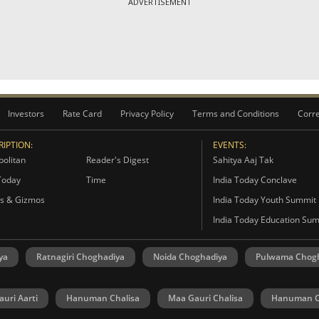
ADVERTISEMENT
Investors
Rate Card
Privacy Policy
Terms and Conditions
Corre
IPTION:
EVENTS:
olitan
Reader's Digest
Sahitya Aaj Tak
Today
Time
India Today Conclave
s & Gizmos
India Today Youth Summit
India Today Education Su
ya
Ratnagiri Choghadiya
Noida Choghadiya
Pulwama Chog
uri Aarti
Hanuman Chalisa
Maa Gauri Chalisa
Hanuman C