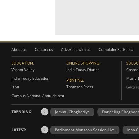
About us
Contact us
Advertise with us
Complaint Redressal
EDUCATION:
ONLINE SHOPPING:
SUBSCR
Vasant Valley
India Today Diaries
Cosmop
India Today Education
Music 
PRINTING:
Thomson Press
ITMI
Gadget
Campus National Aptitude test
TRENDING:
Jammu Choghadiya
Darjeeling Choghadi
LATEST:
Parliament Monsoon Session Live
Maa Ga