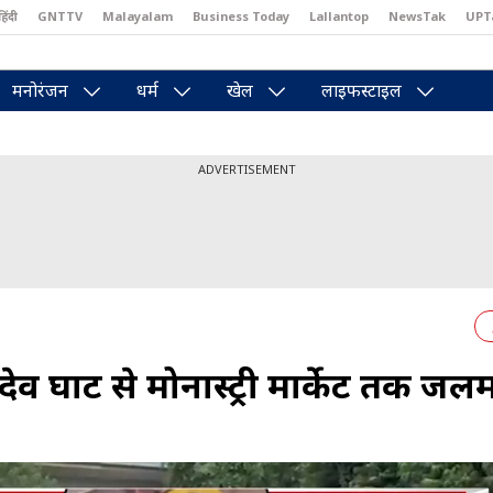
हिंदी
GNTTV
Malayalam
Business Today
Lallantop
NewsTak
UPT
east
Brides Today
Reader’s Digest
Astro Tak
Pakwan Gali
मनोरंजन
धर्म
खेल
लाइफस्टाइल
ADVERTISEMENT
ुदेव घाट से मोनास्ट्री मार्केट तक जलम