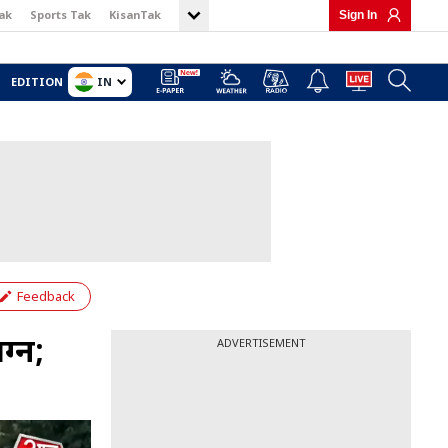
ak
Sports Tak
KisanTak
Sign In
IN
EDITION
Feedback
ग्न;
ADVERTISEMENT