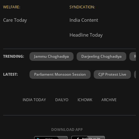
WELFARE:
SYNDICATION:
Care Today
India Content
Headline Today
TRENDING:
Jammu Choghadiya
Darjeeling Choghadiya
Ra
LATEST:
Parliament Monsoon Session
CJP Protest Live
INDIA TODAY
DAILYO
ICHOWK
ARCHIVE
DOWNLOAD APP