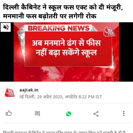
दिल्ली कैबिनेट ने स्कूल फीस एक्ट को दी मंजूरी,
मनमानी फीस बढ़ोतरी पर लगेगी रोक
0
of
3
minutes,
27
seconds
aajtak.in
नई दिल्ली,
29 अप्रैल 2025,
अपडेटेड 8:22 PM IST