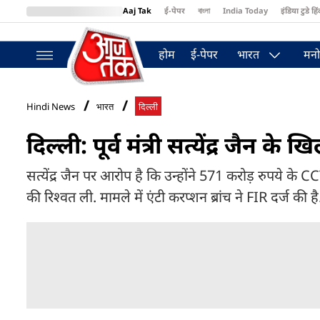
Aaj Tak
ई-पेपर
বাংলা
India Today
इंडिया टुडे हिं
MumbaiTak
BT Bazaar
Cosmopolitan
Harper's Bazaar
Northea
होम
ई-पेपर
भारत
मनो
Hindi News
भारत
दिल्ली
दिल्ली: पूर्व मंत्री सत्येंद्र जैन
सत्येंद्र जैन पर आरोप है कि उन्होंने 571 करोड़ रुपये के CC
की रिश्वत ली. मामले में एंटी करप्शन ब्रांच ने FIR दर्ज की है