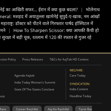
ामेनेई का आखिरी सफर... ईरान में क्या कुछ बदला?
|
भोलेनाथ
al: मशहद में अयातुल्ला खामेनेई सुपुर्द-ए-खाक, नम आंखों
महाराष्ट्र: डॉक्टर को पीटने वाले गिरफ्तार पार्षद हॉस्पिटल में
ामने
|
How To Sharpen Scissor: क्या आपकी कैंची हो
ी सुरक्षा में बड़ी चूक, रतलाम में 120 की रफ्तार से गुजर रहे
ction Policy
Press Releases
T&Cs for AajTak HD Contest
WELFARE:
Agenda Aajtak
Care Today
India Today Woman's Summit
SYNDICATION:
India Content
State Of The States Conclave
Headline Today
mmit
 Rate
Career Rashifal
Aaj Ka Rashifal
Tarot Rashifal
N