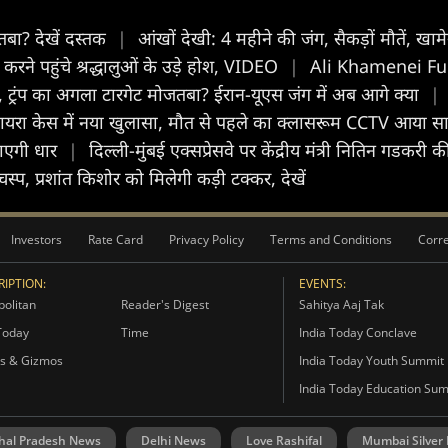
तबा? देखें दस्तक
|
आंखों देखी: 4 महीने की जंग, सैकड़ों मौतें, ख
 करने पहुंचे श्रद्धालुओं के उड़े होश, VIDEO
|
Ali Khamenei Funer
क, ट्रंप का अगला टारगेट मोजतबा? ईरान-यूएस जंग में अब आगे क्या
|
ा केस में नया खुलासा, मौत से पहले का क्लासरूम CCTV आया स
जाएगी धार
|
दिल्ली-मुंबई एक्सप्रेसवे पर केंद्रीय मंत्री नितिन गडकरी क
्प, प्रशांत किशोर को मिलेगी कड़ी टक्कर, देखें
Investors
Rate Card
Privacy Policy
Terms and Conditions
Corre
IPTION:
EVENTS:
olitan
Reader's Digest
Sahitya Aaj Tak
Today
Time
India Today Conclave
s & Gizmos
India Today Youth Summit
India Today Education Su
hal Pradesh News
Delhi News
Love Rashifal
Mumbai Silver