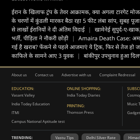
ईरान के खिलाफ ट्रंप के तेवर आक्रामक, क्या अगला टारगेट मोज
के चरणों में कुंडली मारकर बैठा रहा 5 फीट लंबा सांप, सुबह पूजा
से लाखों ईरानियों ने दी अंतिम विदाई
|
खामेनेई सुपुर्द-ए-खा
भर्ती, पीड़िता ने नौकरी छोड़ी
|
Amaira Death Case: अमायर
गई है खराब? फेंकने से पहले आजमाएं ये ट्रिक, फिर से तेज हो 
काफिले के सामने आए 3 युवक
|
बांकीपुर उपचुनाव हुआ दिलचस
About us
Contact us
Advertise with us
Complaint Redressal
EDUCATION:
ONLINE SHOPPING:
SUBSCR
Vasant Valley
India Today Diaries
Cosmop
India Today Education
Music 
PRINTING:
Thomson Press
ITMI
Gadget
Campus National Aptitude test
TRENDING:
Vastu Tips
Delhi Silver Rate
Himac