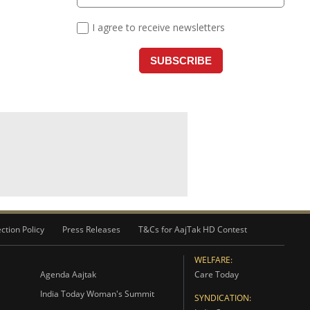
ction Policy
Press Releases
T&Cs for AajTak HD Contest
WELFARE:
Agenda Aajtak
Care Today
India Today Woman's Summit
SYNDICATION: