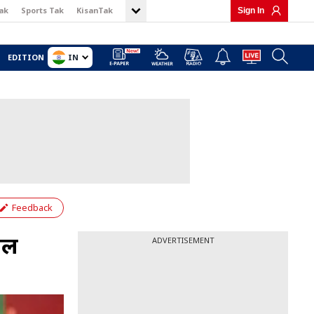
ak
Sports Tak
KisanTak
Sign In
IN
EDITION
Feedback
ोल
ADVERTISEMENT