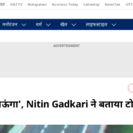
हिंदी
GNTTV
Malayalam
Business Today
Lallantop
NewsTak
UPT
east
Brides Today
Reader’s Digest
Astro Tak
Pakwan Gali
मनोरंजन
धर्म
खेल
लाइफस्टाइल
ADVERTISEMENT
नाऊंगा', Nitin Gadkari ने बताया ट