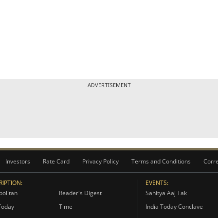
ADVERTISEMENT
Investors
Rate Card
Privacy Policy
Terms and Conditions
Corre
IPTION:
EVENTS:
olitan
Reader's Digest
Sahitya Aaj Tak
Today
Time
India Today Conclave