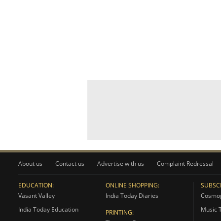
About us
Contact us
Advertise with us
Complaint Redressal
EDUCATION:
ONLINE SHOPPING:
SUBSCR
Vasant Valley
India Today Diaries
Cosmop
India Today Education
Music 
PRINTING: