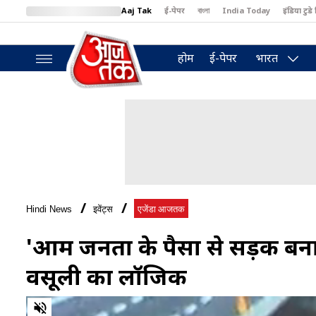
Aaj Tak
ई-पेपर
বাংলা
India Today
इंडिया टुडे 
MumbaiTak
BT Bazaar
Cosmopolitan
Harper's Bazaar
North
होम
ई-पेपर
भारत
Hindi News
इवेंट्स
एजेंडा आजतक
'आम जनता के पैसों से सड़कें ब
वसूली का लॉजिक
0
of