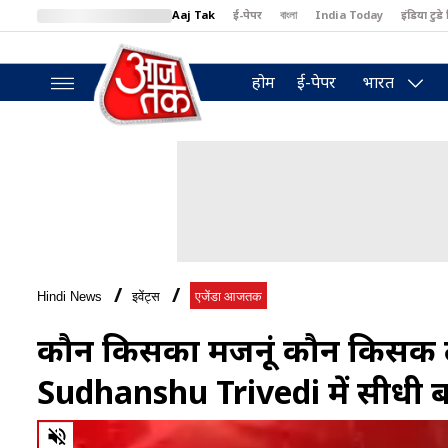
Aaj Tak
ई-पेपर
বাংলা
India Today
इंडिया टुडे 
MumbaiTak
BT Bazaar
Cosmopolitan
Harper's Bazaar
North
होम
ई-पेपर
भारत
Hindi News
इवेंट्स
एजेंडा आजतक
कौन क‍िसका मजनूं कौन क‍िसकी
Sudhanshu Trivedi में सीधी
0
of