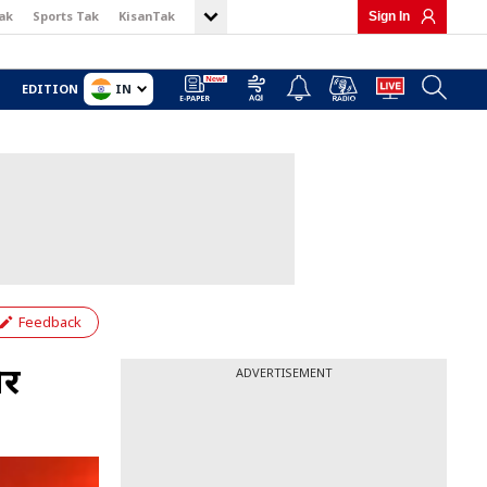
ak
Sports Tak
KisanTak
Sign In
IN
EDITION
Feedback
और
ADVERTISEMENT