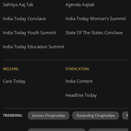
Sahitya Aaj Tak
Agenda Aajtak
India Today Conclave
India Today Woman's Summit
India Today Youth Summit
State Of The States Conclave
India Today Education Summit
WELFARE:
SYNDICATION:
Care Today
India Content
Headline Today
TRENDING:
Jammu Choghadiya
Darjeeling Choghadiya
Ra