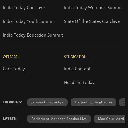
India Today Conclave
India Today Woman's Summit
India Today Youth Summit
State Of The States Conclave
India Today Education Summit
WELFARE:
SYNDICATION:
Care Today
India Content
Headline Today
TRENDING:
Jammu Choghadiya
Darjeeling Choghadiya
Ra
LATEST:
Parliament Monsoon Session Live
Maa Gauri Aarti