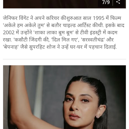
7/9
जेनिफर विंगेट ने अपने करियर की शुरुआत साल 1995 में फिल्म
'अकेले हम अकेले तुम' से बतौर चाइल्ड आर्टिस्ट की थी. इसके बाद
2002 में उन्होंने 'शाका लाका बूम बूम' से टीवी इंडस्ट्री में कदम
रखा. 'कसौटी जिंदगी की', 'दिल मिल गए', 'सरस्वतीचंद्र' और
'बेपनाह' जैसे सुपरहिट शोज ने उन्हें घर-घर में पहचान दिलाई.