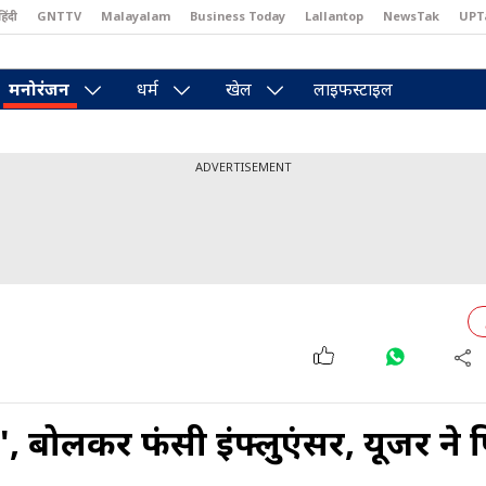
हिंदी
GNTTV
Malayalam
Business Today
Lallantop
NewsTak
UPT
east
Brides Today
Reader’s Digest
Astro Tak
Pakwan Gali
मनोरंजन
धर्म
खेल
लाइफस्टाइल
ADVERTISEMENT
र', बोलकर फंसी इंफ्लुएंसर, यूजर ने 