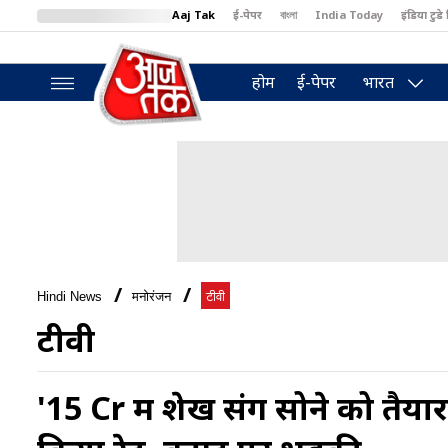
Aaj Tak
ई-पेपर
বাংলা
India Today
इंडिया टुडे 
MumbaiTak
BT Bazaar
Cosmopolitan
Harper's Bazaar
North
होम
ई-पेपर
भारत
Hindi News
मनोरंजन
टीवी
टीवी
'15 Cr में शेख संग सोने को तैया