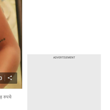
ADVERTISEMENT
0
़ रुपये