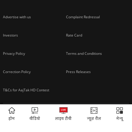
About us
Contact us
Advertise with us
Complaint Redressal
Investors
Rate Card
Privacy Policy
Terms and Conditions
ADVERTISEMENT
होम
वीडियो
लाइव टीवी
न्यूज़ रील
मेन्यू
Correction Policy
Press Releases