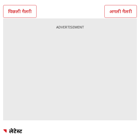
Photo: Social Media
TOPICS:
साउथ सिनेमा
पिछली गैलरी
अगली गैलरी
ADVERTISEMENT