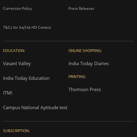
Advertise with us
Complaint Redressal
Investors
Rate Card
Privacy Policy
Terms and Conditions
Correction Policy
Press Releases
T&Cs for AajTak HD Contest
EDUCATION:
ONLINE SHOPPING:
Vasant Valley
India Today Diaries
PRINTING:
India Today Education