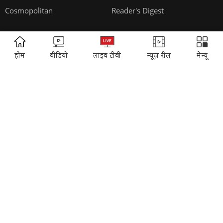
Thomson Press
ITMI
Campus National Aptitude test
ADVERTISEMENT
होम
वीडियो
लाइव टीवी
न्यूज़ रील
मेन्यू
SUBSCRIPTION:
Cosmopolitan
Reader's Digest
Music Today
Time
Gadgets & Gizmos
EVENTS:
Sahitya Aaj Tak
Agenda Aajtak