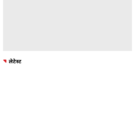
पिछली गैलरी
अगली गैलरी
ADVERTISEMENT
लेटेस्ट