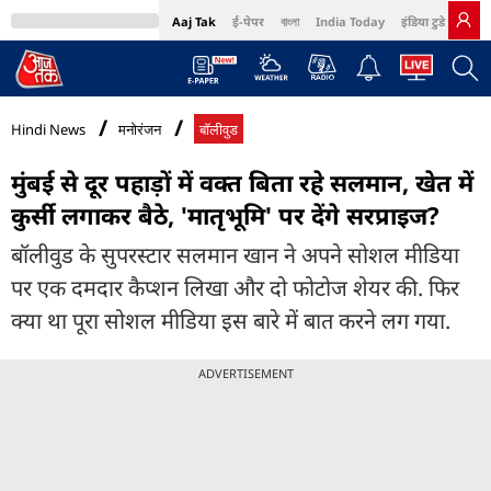
Aaj Tak
ई-पेपर
বাংলা
India Today
इंडिया टुडे हिंदी
MumbaiTak
BT Bazaar
Cosmopolitan
Harper's Bazaar
Northeast
Bri
Hindi News
मनोरंजन
बॉलीवुड
मुंबई से दूर पहाड़ों में वक्त बिता रहे सलमान, खेत में
कुर्सी लगाकर बैठे, 'मातृभूमि' पर देंगे सरप्राइज?
बॉलीवुड के सुपरस्टार सलमान खान ने अपने सोशल मीडिया
पर एक दमदार कैप्शन लिखा और दो फोटोज शेयर की. फिर
क्या था पूरा सोशल मीडिया इस बारे में बात करने लग गया.
ADVERTISEMENT