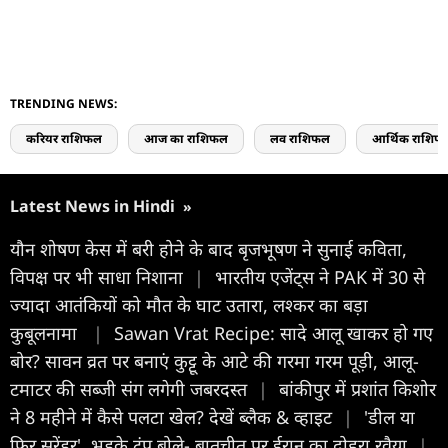
TRENDING NEWS:
करियर राशिफल
आज का राशिफल
लव राशिफल
आर्थिक राशिफ
Latest News in Hindi
»
यौन शोषण केस में बरी होने के बाद बृजभूषण ने सुनाई कविता,
विपक्ष पर भी साधा निशाना
|
भारतीय एजेंट्स ने PAK में 30 से
ज्यादा आतंकियों को मौत के घाट उतारा, लश्कर का बड़ा
कुबूलनामा
|
Sawan Vrat Recipe: सादे आलू खाकर हो गए
बोर? सावन व्रत पर बनाएं कुट्टू के आटे की गरमा गरम पूड़ी, आलू-
टमाटर की सब्जी संग लगेगी जबरदस्त
|
बांकीपुर में प्रशांत किशोर
ने 8 महीने में कैसे पलटा खेल? देखें ब्लैक & व्हाइट
|
'डील या
फिर सरेंडर', भड़के ट्रंप बोले- बातचीत पर ईरान का दोहरा रवैया
|