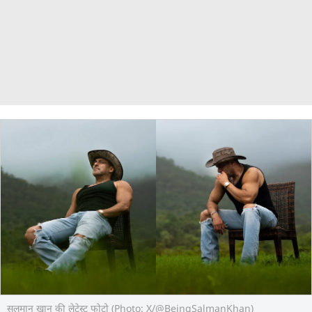
सलमान खान की लेटेस्ट फोटो (Photo: X/@BeingSalmanKhan)