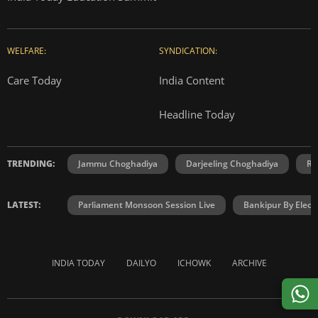
WELFARE:
SYNDICATION:
Care Today
India Content
Headline Today
TRENDING:
Jammu Choghadiya
Darjeeling Choghadiya
Ra
LATEST:
Parliament Monsoon Session Live
Bankipur By Elect
INDIA TODAY
DAILYO
ICHOWK
ARCHIVE