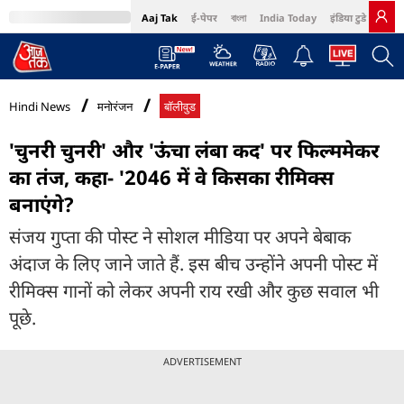
Aaj Tak
ई-पेपर
বাংলা
India Today
इंडिया टुडे हिंदी
MumbaiTak
BT Bazaar
Cosmopolitan
Harper's Bazaar
Northeast
Bri
Hindi News
मनोरंजन
बॉलीवुड
'चुनरी चुनरी' और 'ऊंचा लंबा कद' पर फिल्ममेकर
का तंज, कहा- '2046 में वे किसका रीमिक्स
बनाएंगे?
संजय गुप्ता की पोस्ट ने सोशल मीडिया पर अपने बेबाक
अंदाज के लिए जाने जाते हैं. इस बीच उन्होंने अपनी पोस्ट में
रीमिक्स गानों को लेकर अपनी राय रखी और कुछ सवाल भी
पूछे.
ADVERTISEMENT