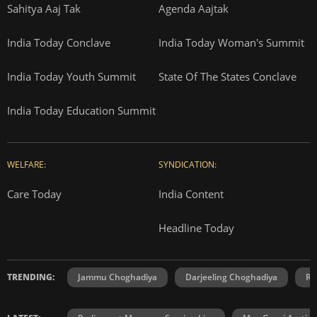
Sahitya Aaj Tak
Agenda Aajtak
India Today Conclave
India Today Woman's Summit
India Today Youth Summit
State Of The States Conclave
India Today Education Summit
WELFARE:
SYNDICATION:
Care Today
India Content
Headline Today
TRENDING:
Jammu Choghadiya
Darjeeling Choghadiya
Ra