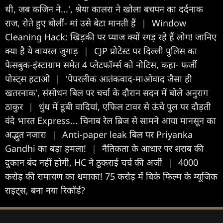
थी, जब कजिन ने...', श्रेया कालरा ने खोला बचपन का दर्दनाक
राज, रोते हुए बोलींं- मां उसे बेटा मानती हैं
|
Window
Cleaning Hack: खिड़की पर प्याज क्यों रगड़ रहे हैं लोग! जानिए
क्या है ये वायरल जुगाड़
|
CJP प्रोटेस्ट पर दिल्ली पुलिस का
फेसबुक-इंस्टाग्राम समेत 4 प्लेटफॉर्म्स को नोटिस, कहा- फर्जी
पोस्ट्स हटाओ
|
'पेपरलीक आतंकवाद-माओवाद जैसा ही
खतरनाक', संसोधन बिल पर चर्चा के दौरान सदन में बोले अनुराग
ठाकुर
|
धुंध में डूबी वादियां, एफिल टावर से ऊंचे पुल पर दौड़ती
वंदे भारत Express... चिनाब रेल ब्रिज से सामने आया मानसून का
अद्भुत नजारा
|
Anti-paper leak बिल पर Priyanka
Gandhi का बड़ा हमला!
|
नैतिकता के आधार पर शराब की
दुकान बंद नहीं होगी, HC ने ठुकराई चर्च की अर्जी
|
4000
करोड़ की रामायण का धमाका! 75 करोड़ में बिके फिल्म के म्यूजिक
राइट्स, बना नया रिकॉर्ड?