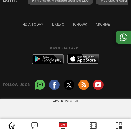
LATEST:
Parliament Monsoon Session Live
Maa Gauri Aarti
INDIA TODAY
DAILYO
ICHOWK
ARCHIVE
DOWNLOAD APP
FOLLOW US ON
ADVERTISEMENT
Copyright © 2026 Living Media India Limited. For reprint rights:
Syndications
Today