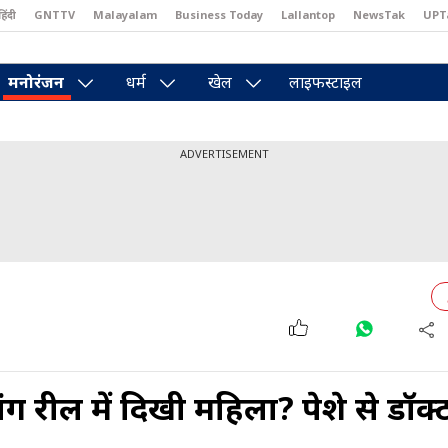
हिंदी
GNTTV
Malayalam
Business Today
Lallantop
NewsTak
UPT
east
Brides Today
Reader’s Digest
Astro Tak
Pakwan Gali
मनोरंजन
धर्म
खेल
लाइफस्टाइल
ADVERTISEMENT
ग रील में दिखी मह‍िला? पेशे से डॉक्