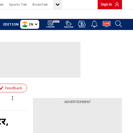
ak
Sports Tak
KisanTak
Sign In
IN
EDITION
Feedback
ADVERTISEMENT
टर,