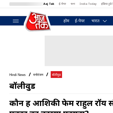
Aaj Tak
ई-पेपर
বাংলা
India Today
इंडिया टुडे 
MumbaiTak
BT Bazaar
Cosmopolitan
Harper's Bazaar
North
होम
ई-पेपर
भारत
Hindi News
मनोरंजन
बॉलीवुड
बॉलीवुड
कौन हैं आश‍िकी फेम राहुल रॉय सं