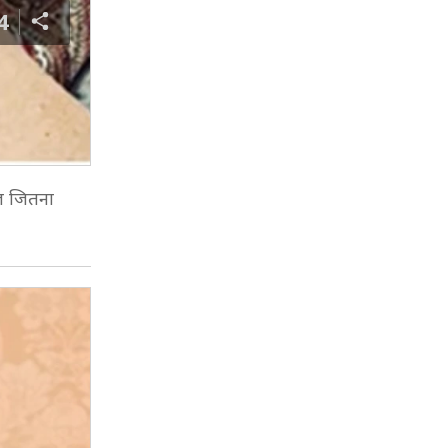
4
ाज जितना