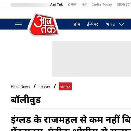
Aaj Tak
ई-पेपर
বাংলা
India Today
इंडिया टुडे 
MumbaiTak
BT Bazaar
Cosmopolitan
Harper's Bazaar
North
होम
ई-पेपर
भारत
Hindi News
मनोरंजन
बॉलीवुड
बॉलीवुड
इंग्लैंड के राजमहल से कम नहीं 