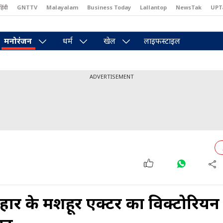
हिंदी
GNTTV
Malayalam
Business Today
Lallantop
NewsTak
UPT
east
Brides Today
Reader’s Digest
Astro Tak
Pakwan Gali
मनोरंजन
धर्म
खेल
लाइफस्टाइल
ADVERTISEMENT
बिहार के मशहूर एक्टर का विक्टोरियन