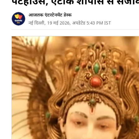
पेंटहाउस, एंटीक शोपीस से सजा
आजतक एंटरटेनमेंट डेस्क
नई दिल्ली,
19 मई 2026,
अपडेटेड 5:43 PM IST