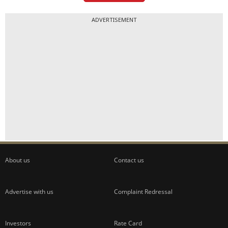
ADVERTISEMENT
About us
Contact us
Advertise with us
Complaint Redressal
Investors
Rate Card