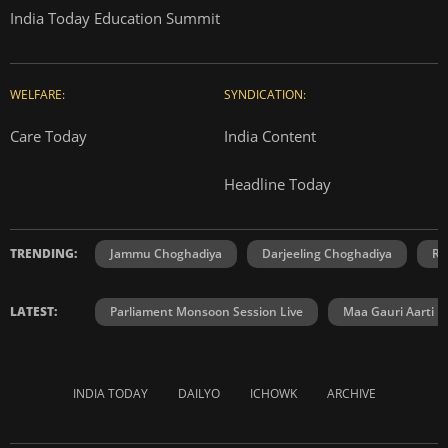
India Today Education Summit
WELFARE:
SYNDICATION:
Care Today
India Content
Headline Today
TRENDING:
Jammu Choghadiya
Darjeeling Choghadiya
Ra
LATEST:
Parliament Monsoon Session Live
Maa Gauri Aarti
INDIA TODAY
DAILYO
ICHOWK
ARCHIVE