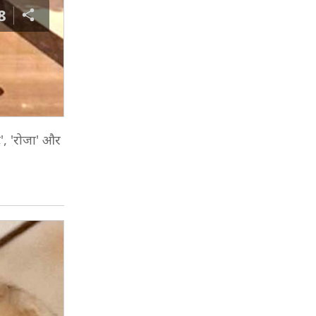
8
टे', 'रोजा' और