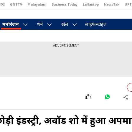
हिंदी
GNTTV
Malayalam
Business Today
Lallantop
NewsTak
UPT
east
Brides Today
Reader’s Digest
Astro Tak
Pakwan Gali
मनोरंजन
धर्म
खेल
लाइफस्टाइल
ADVERTISEMENT
ी इंडस्ट्री, अवॉर्ड शो में हुआ अपम