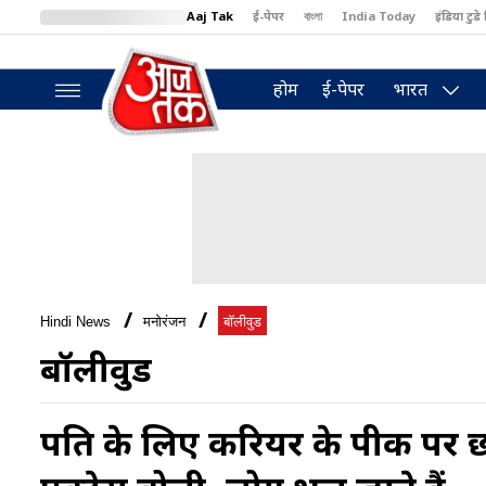
Aaj Tak
ई-पेपर
বাংলা
India Today
इंडिया टुडे 
MumbaiTak
BT Bazaar
Cosmopolitan
Harper's Bazaar
North
होम
ई-पेपर
भारत
Hindi News
मनोरंजन
बॉलीवुड
बॉलीवुड
पति के लिए करियर के पीक पर छोड़