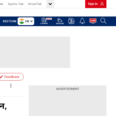
ak
Sports Tak
KisanTak
Sign In
IN
EDITION
Feedback
ADVERTISEMENT
ान,