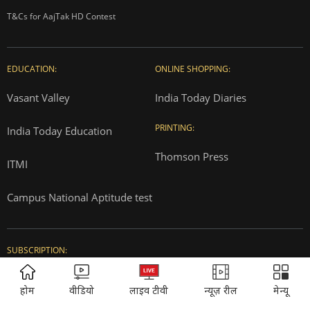
T&Cs for AajTak HD Contest
EDUCATION:
ONLINE SHOPPING:
Vasant Valley
India Today Diaries
PRINTING:
India Today Education
Thomson Press
ITMI
Campus National Aptitude test
SUBSCRIPTION:
ADVERTISEMENT
Cosmopolitan
Reader's Digest
होम
वीडियो
लाइव टीवी
न्यूज़ रील
मेन्यू