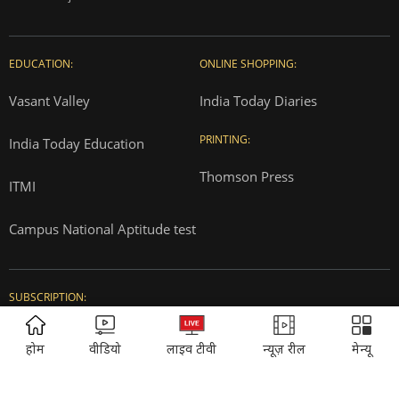
EDUCATION:
ONLINE SHOPPING:
Vasant Valley
India Today Diaries
PRINTING:
India Today Education
Thomson Press
ITMI
Campus National Aptitude test
SUBSCRIPTION:
ADVERTISEMENT
Cosmopolitan
Reader's Digest
होम
वीडियो
लाइव टीवी
न्यूज़ रील
मेन्यू
Music Today
Time