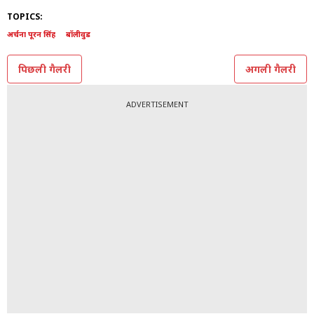
फैंस का कहना है कि वो काफी खूबसूरत हैं. उन्हें एक्सपोज करने
की जरूरत नहीं है. वैसे आपकी क्या राय है?
(ALL Photo: Instagram/@samikshashetty_)
TOPICS:
अर्चना पूरन सिंह
बॉलीवुड
पिछली गैलरी
अगली गैलरी
ADVERTISEMENT