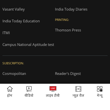
Correction Policy
Press Releases
T&Cs for AajTak HD Contest
EDUCATION:
ONLINE SHOPPING:
Vasant Valley
India Today Diaries
PRINTING:
India Today Education
Thomson Press
ITMI
Campus National Aptitude test
ADVERTISEMENT
होम
वीडियो
लाइव टीवी
न्यूज़ रील
मेन्यू
SUBSCRIPTION: