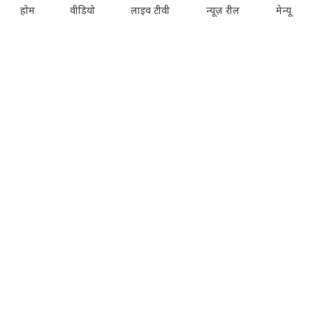
होम
वीडियो
लाइव टीवी
न्यूज़ रील
मेन्यू
Music Today
Time
Gadgets & Gizmos
EVENTS:
Sahitya Aaj Tak
Agenda Aajtak
India Today Conclave
India Today Woman's Summit
India Today Youth Summit
State Of The States Conclave
India Today Education Summit
WELFARE:
SYNDICATION: