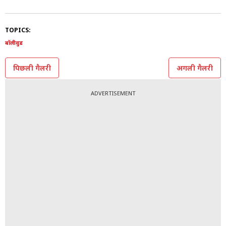
8/8
अनुष्का ने कहा, 'मैंने तो फिर भी IVF अपनी मर्जी से कराया,
लेकिन कई लोगों के पास नेचुरली कंसीव करने का ऑप्शन नहीं