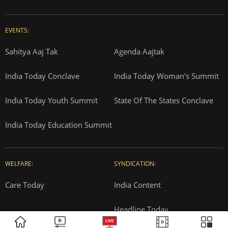
Correction Policy
Press Releases
T&Cs for AajTak HD Contest
EDUCATION:
ONLINE SHOPPING:
Vasant Valley
India Today Diaries
PRINTING:
India Today Education
Thomson Press
ITMI
Campus National Aptitude test
SUBSCRIPTION:
ADVERTISEMENT
Cosmopolitan
Reader's Digest