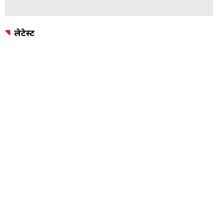
अंशुला कपूर
बोनी कपूर
जाह्नवी कपूर
खुशी कपूर
बॉलीवुड
पिछली गैलरी
अगली गैलरी
ADVERTISEMENT
लेटेस्ट