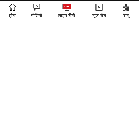
About us
Contact us
ADVERTISEMENT
होम
वीडियो
लाइव टीवी
न्यूज़ रील
मेन्यू
Advertise with us
Complaint Redressal
Investors
Rate Card
Privacy Policy
Terms and Conditions
Correction Policy
Press Releases
T&Cs for AajTak HD Contest
EDUCATION:
ONLINE SHOPPING:
Vasant Valley
India Today Diaries