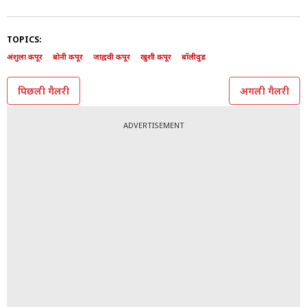
13/13
अपनी जिंदगी के सबसे खास दिन अंशुला ने अपनी मां को अलग-
अलग चीजों के जरिए अपने साथ रखा. मंडप पर भी वो अपनी मां
के फोटो को साथ लेकर बैठी थीं. ये पल अंशुला समेत उनके
परिवार के लिए कई अलग इमोशन्स से भरा रहा. अंशुला को शादी
की ढेरों बधाई.
(All Photo: Instagram @anshulakapoor)
TOPICS: