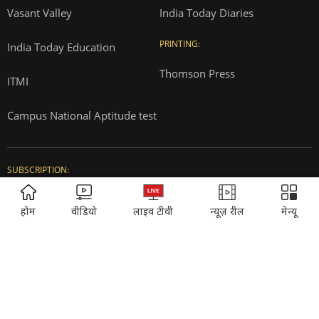
Advertise with us
Complaint Redressal
Investors
Rate Card
Privacy Policy
Terms and Conditions
Correction Policy
Press Releases
T&Cs for AajTak HD Contest
ADVERTISEMENT
होम
वीडियो
लाइव टीवी
न्यूज़ रील
मेन्यू
EDUCATION:
ONLINE SHOPPING:
Vasant Valley
India Today Diaries
PRINTING:
India Today Education