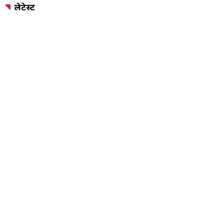
पिछली गैलरी
अगली गैलरी
ADVERTISEMENT
लेटेस्ट