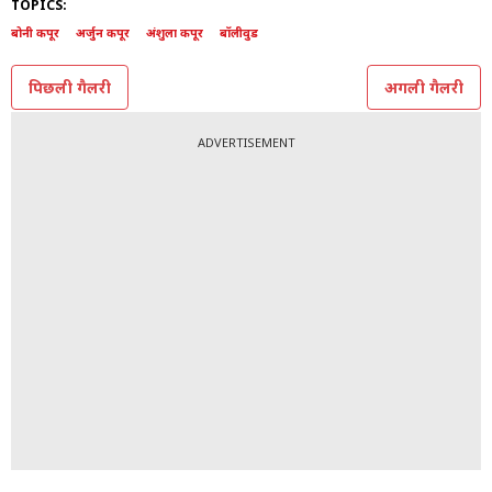
12/12
(All Photos: Instagram @maheepkapoor,
@shanayakapoor02)
TOPICS:
बोनी कपूर
अर्जुन कपूर
अंशुला कपूर
बॉलीवुड