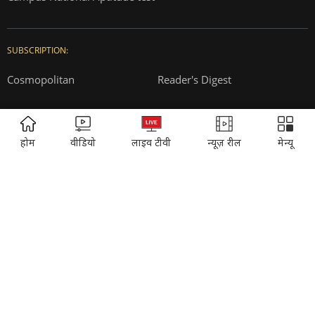
Vasant Valley
India Today Diaries
PRINTING:
India Today Education
Thomson Press
ITMI
Campus National Aptitude test
ADVERTISEMENT
होम
वीडियो
लाइव टीवी
न्यूज़ रील
मेन्यू
SUBSCRIPTION:
Cosmopolitan
Reader's Digest
Music Today
Time
Gadgets & Gizmos