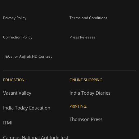
About us
Contact us
Advertise with us
Complaint Redressal
Investors
Rate Card
Privacy Policy
Terms and Conditions
Correction Policy
Press Releases
T&Cs for AajTak HD Contest
EDUCATION:
ONLINE SHOPPING: