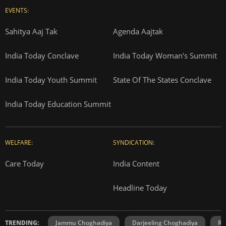
EVENTS:
Sahitya Aaj Tak
Agenda Aajtak
India Today Conclave
India Today Woman's Summit
India Today Youth Summit
State Of The States Conclave
India Today Education Summit
WELFARE:
SYNDICATION:
Care Today
India Content
Headline Today
TRENDING:
Jammu Choghadiya
Darjeeling Choghadiya
Ra