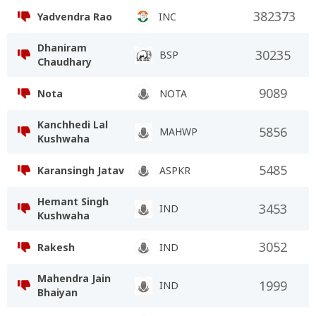
382373
Yadvendra Rao
INC
Dhaniram
30235
BSP
Chaudhary
9089
Nota
NOTA
Kanchhedi Lal
5856
MAHWP
Kushwaha
5485
Karansingh Jatav
ASPKR
Hemant Singh
3453
IND
Kushwaha
3052
Rakesh
IND
Mahendra Jain
1999
IND
Bhaiyan