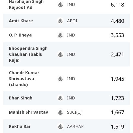
Harbhajan Singh
6,118
IND
Rajpoot Ad.
4,480
Amit Khare
APOI
3,553
O. P. Bheya
IND
Bhoopendra Singh
2,471
Chauhan (bablu
IND
Raja)
Chandr Kumar
1,945
Shrivastava
IND
(chandu)
1,723
Bhan Singh
IND
1,667
Manish Shrivastav
SUCI(C)
1,519
Rekha Bai
AABHAP