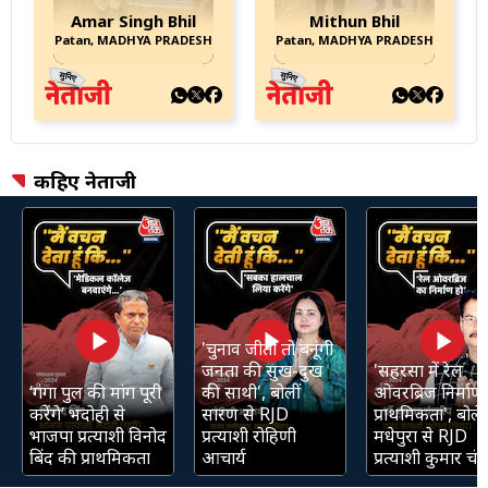
Amar Singh Bhil
Mithun Bhil
Patan, MADHYA PRADESH
Patan, MADHYA PRADESH
कहिए नेताजी
'चुनाव जीती तो बनूंगी
जनता की सुख-दुख
'सहरसा में रेल
‘गंगा पुल की मांग पूरी
की साथी', बोलीं
ओवरब्रिज निर्माण 
करेंगे’ भदोही से
सारण से RJD
प्राथमिकता', बोले
भाजपा प्रत्याशी विनोद
प्रत्याशी रोहिणी
मधेपुरा से RJD
बिंद की प्राथमिकता
आचार्य
प्रत्याशी कुमार चंद्