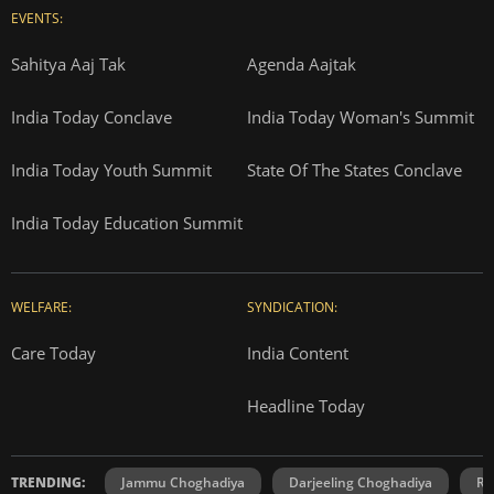
EVENTS:
Sahitya Aaj Tak
Agenda Aajtak
India Today Conclave
India Today Woman's Summit
India Today Youth Summit
State Of The States Conclave
India Today Education Summit
WELFARE:
SYNDICATION:
Care Today
India Content
Headline Today
TRENDING:
Jammu Choghadiya
Darjeeling Choghadiya
Ra