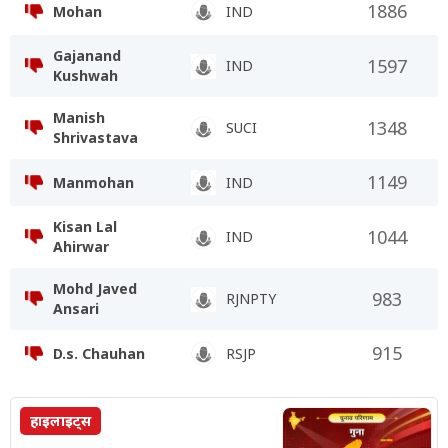
1886
Mohan
IND
Gajanand
1597
IND
Kushwah
Manish
1348
SUCI
Shrivastava
1149
Manmohan
IND
Kisan Lal
1044
IND
Ahirwar
Mohd Javed
983
RJNPTY
Ansari
915
D.s. Chauhan
RSJP
हाइलाइट्स