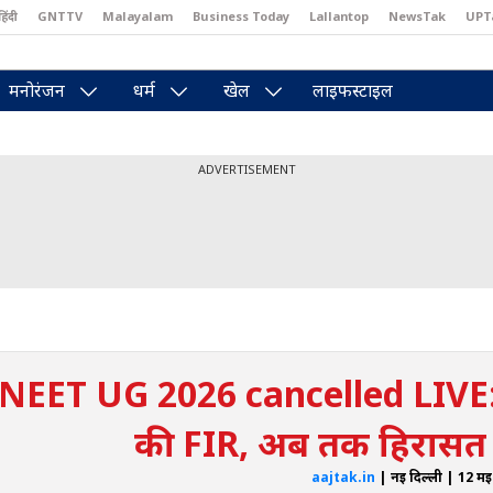
हिंदी
GNTTV
Malayalam
Business Today
Lallantop
NewsTak
UPT
east
Brides Today
Reader’s Digest
Astro Tak
Pakwan Gali
मनोरंजन
धर्म
खेल
लाइफस्टाइल
ADVERTISEMENT
NEET UG 2026 cancelled LIVE: पे
की FIR, अब तक हिरासत मे
aajtak.in
| नई दिल्ली | 12 म