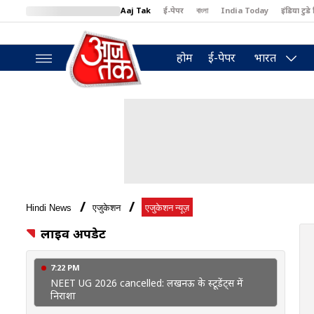
Aaj Tak
ई-पेपर
বাংলা
India Today
इंडिया टुडे 
MumbaiTak
BT Bazaar
Cosmopolitan
Harper's Bazaar
North
होम
ई-पेपर
भारत
Hindi News
एजुकेशन
एजुकेशन न्यूज़
लाइव अपडेट
7:22 PM
NEET UG 2026 cancelled: लखनऊ के स्टूडेंट्स में
निराशा