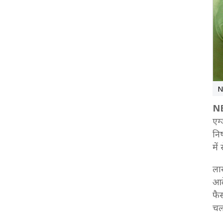
NEET Paper Cancellation: अशोक गहलोत ने CBI से
गहरी जांच की मांग की, FIR में देरी पर सवाल उठाए
2:45 PM
NEET UG exam cancelled: 2024 में री-टेस्ट कब
आयोजित किया गया था?
2:44 PM
NEET UG cancelled: स्टूडेंट्स पूछ रहे हैं, क्या?
N
2:38 PM
NE
NEET UG Paper Cancelled: PM का तथाकथित
एग्
अमृतकाल, देश के लिए विषकाल बन गया: राहुल गांधी
नि
2:33 PM
मे
NEET UG Paper Cancelled: नाशिक से हिरासत में लिया
गया एक शख्स
लाख
आद
2:10 PM
NEET UG Paper Cancelled LIVE: नासिक से सीकर तक
फै
फैला NEET पेपर लीक नेटवर्क, कई राज्यों में पहुंचा प्रश्नपत्र
चला
1:54 PM