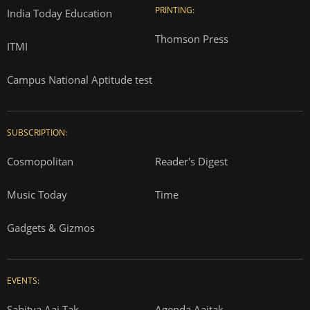
PRINTING:
India Today Education
Thomson Press
ITMI
Campus National Aptitude test
SUBSCRIPTION:
Cosmopolitan
Reader's Digest
Music Today
Time
Gadgets & Gizmos
EVENTS:
Sahitya Aaj Tak
Agenda Aajtak