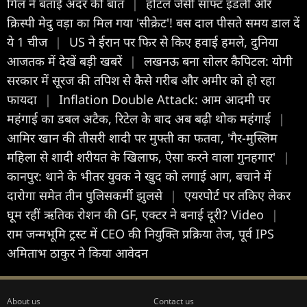
गिल ने बताई अंदर की बात
|
होटल जैसी सॉफ्ट इडली और
क्रिस्पी मेदु वड़ा का मिल गया 'सीक्रेट'! बस दाल पीसते समय डाल दें
ये 1 चीज
|
US ने ईरान पर फिर से किए हवाई हमले, दुनिया
आजतक में देखें बड़ी खबरें
|
लखनऊ बना सोलर कैपिटल: योगी
सरकार में सूरज की तपिश से कैसे गरीब और अमीर को हो रहा
फायदा
|
Inflation Double Attack: आम आदमी पर
महंगाई का डबल अटैक, रिटेल के बाद अब बढ़ी थोक महंगाई
|
आमिर खान की तीसरी शादी पर मुफ्ती का फतवा, 'गैर-मुस्लिम
महिला से शादी शरीयत के खिलाफ, ऐसा करने वाला गुनहगार'
|
कानपुर: थाने के भीतर युवक ने खुद को लगाई आग, बचाने में
दारोगा समेत तीन पुलिसकर्मी झुलसे
|
एयरपोर्ट पर तकिए लेकर
घूम रहीं ऋतिक रोशन की GF, एक्टर ने बनाई दूरी? Video
|
राम जन्मभूमि ट्रस्ट में CEO की नियुक्ति प्रक्रिया तेज, पूर्व IPS
अमिताभ ठाकुर ने किया आवेदन
About us
Contact us