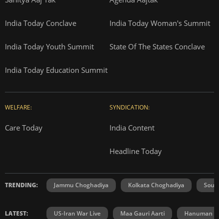
India Today Conclave
India Today Woman's Summit
India Today Youth Summit
State Of The States Conclave
India Today Education Summit
WELFARE:
SYNDICATION:
Care Today
India Content
Headline Today
TRENDING:
Jammu Choghadiya
Kolkata Choghadiya
Sout
LATEST:
US-Iran War Live
Maa Gauri Aarti
Hanuman Ch