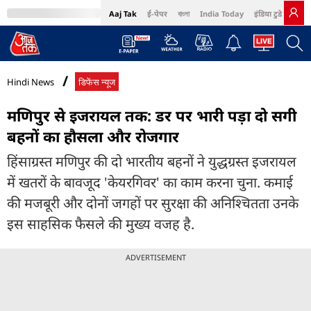
Aaj Tak
ई-पेपर
বাংলা
India Today
इंडिया टुडे हिंदी
MumbaiTak
BT Bazaar
Cosmopolitan
Harper's Bazaar
Northeast
Bri
Hindi News
डिफेंस न्यूज
मणिपुर से इजरायल तक: डर पर भारी पड़ा दो सगी
बहनों का हौसला और रोजगार
हिंसाग्रस्त मणिपुर की दो भारतीय बहनों ने युद्धग्रस्त इजरायल
में खतरों के बावजूद 'केयरगिवर' का काम करना चुना. कमाई
की मजबूरी और दोनों जगहों पर सुरक्षा की अनिश्चितता उनके
इस साहसिक फैसले की मुख्य वजह है.
ADVERTISEMENT