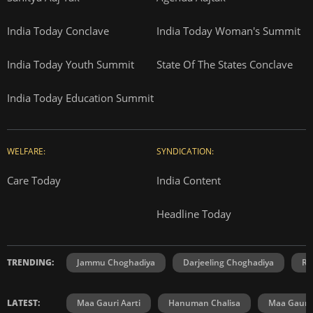
India Today Conclave
India Today Woman's Summit
India Today Youth Summit
State Of The States Conclave
India Today Education Summit
WELFARE:
SYNDICATION:
Care Today
India Content
Headline Today
TRENDING:
Jammu Choghadiya
Darjeeling Choghadiya
Ra
LATEST:
Maa Gauri Aarti
Hanuman Chalisa
Maa Gauri 